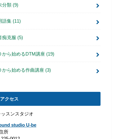
未分類
(9)
用語集
(11)
音痴克服
(5)
０から始めるDTM講座
(19)
０から始める作曲講座
(3)
アクセス
レッスンスタジオ
ound studio U-be
■住所
225-0012