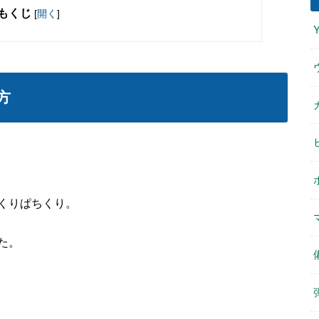
もくじ
[
開く
]
方
くりぱちくり。
た。