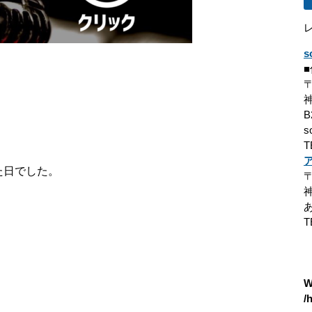
s
〒
B
s
T
た日でした。
〒
T
W
/