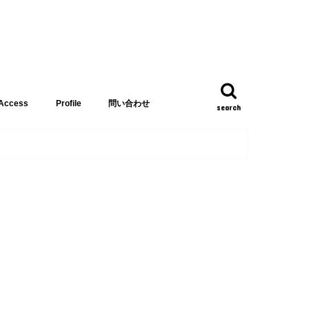
Access
Profile
問い合わせ
search
リーズ
集
講師 織沢てつろう
子分 きんぱん