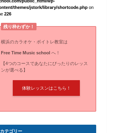
chool.com/public_html/wp-
ontent/themes/jstork/library/shortcode.php
on
ine
226
残り枠わずか！
横浜のカラオケ・ボイトレ教室は
Free Time Music school
へ！
【4つのコースであなたにぴったりのレッス
ンが選べる】
体験レッスンはこちら！
カテゴリー