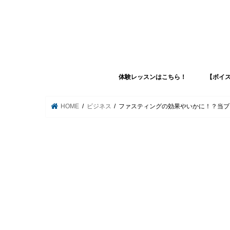
体験レッスンはこちら！
【ボイ
【ボイストレーニングコース】
【休日ミュージシャンコース】
【歌ってみた動画配信コース】
【コンパクト専門学校コース】
【３日間集中ボイトレコース】
HOME
ビジネス
ファスティングの効果やいかに！？当ブ