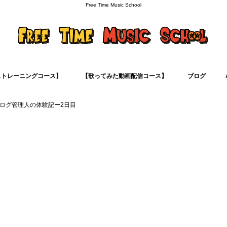
Free Time Music School
ストレーニングコース】
【歌ってみた動画配信コース】
ブログ
ボイトレ
カラオケ学
歌い方解説シ
音痴克服
ボイトレ用語
マインド
ログ管理人の体験記ー2日目