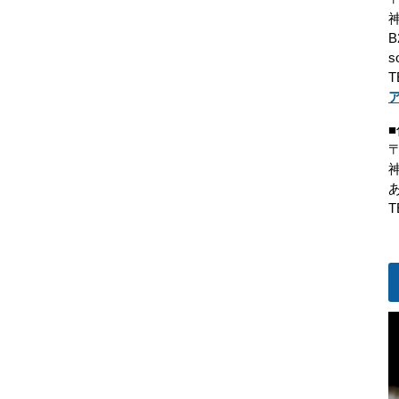
B
s
T
〒
T