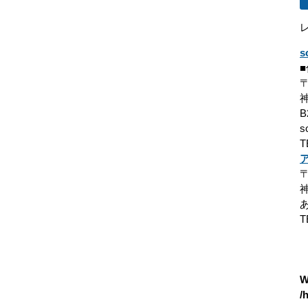
s
〒
B
s
T
〒
T
W
/