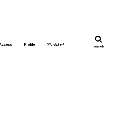
Access
Profile
問い合わせ
search
リーズ
集
講師 織沢てつろう
子分 きんぱん