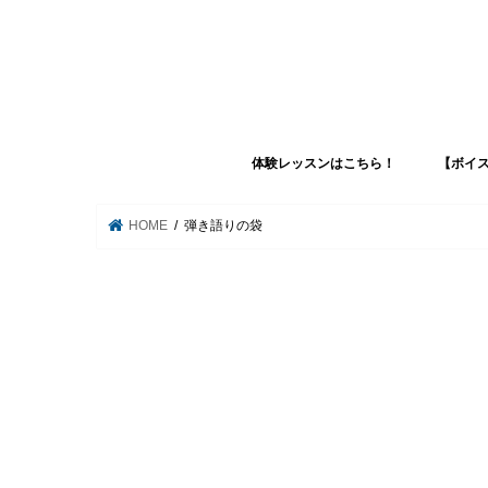
体験レッスンはこちら！
【ボイ
【ボイストレーニングコース】
【休日ミュージシャンコース】
【歌ってみた動画配信コース】
【コンパクト専門学校コース】
【３日間集中ボイトレコース】
HOME
弾き語りの袋