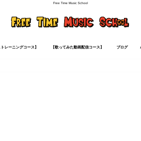
Free Time Music School
ストレーニングコース】
【歌ってみた動画配信コース】
ブログ
ボイトレ
カラオケ学
歌い方解説シ
音痴克服
ボイトレ用語
マインド