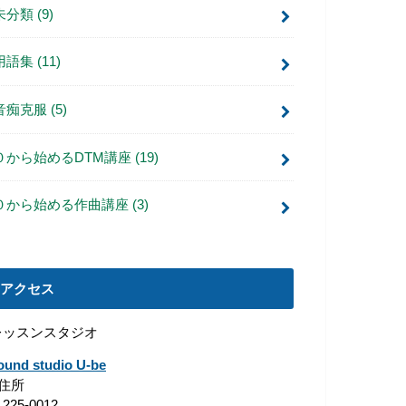
未分類
(9)
用語集
(11)
音痴克服
(5)
０から始めるDTM講座
(19)
０から始める作曲講座
(3)
アクセス
レッスンスタジオ
ound studio U-be
■住所
225-0012