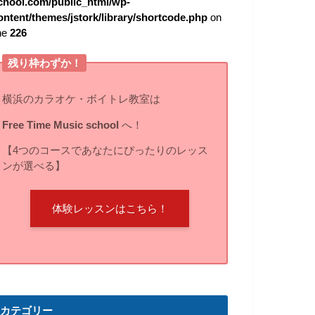
chool.com/public_html/wp-
ontent/themes/jstork/library/shortcode.php
on
ine
226
残り枠わずか！
横浜のカラオケ・ボイトレ教室は
Free Time Music school
へ！
【4つのコースであなたにぴったりのレッス
ンが選べる】
体験レッスンはこちら！
カテゴリー