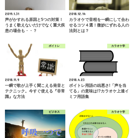
RECOMMEND
こちらの記事も人気です。
ウケる曲シリーズ
カラオケ学
2018.1.28
2018.5.30
ひまわりの約束を本人っぽく!
自宅ボイトレで高音が覚醒！3日
「ズルい」と言われるほど上手く
坊主のサラリーマンが3日で声を
歌うコツ
変える方法
カラオケ学
カラオケ学
2019.1.31
2018.12.14
声がかすれる原因と5つの対策！
カラオケで音程を一瞬にして合わ
うまく歌えないだけでなく重大疾
せるコツ４選！微妙にずれる人の