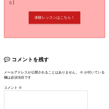
Pocket
feedly
Warning
: Undefined variable $icon in
/home/gaddem70/ft-music-school.com/public_html/wp-
content/themes/jstork/library/shortcode.php
on line
226
残り枠わずか！
横浜のカラオケ・ボイトレ教室は
Free Time Music school
へ！
【4つのコースであなたにぴったりのレッスンが選べ
る】
体験レッスンはこちら！