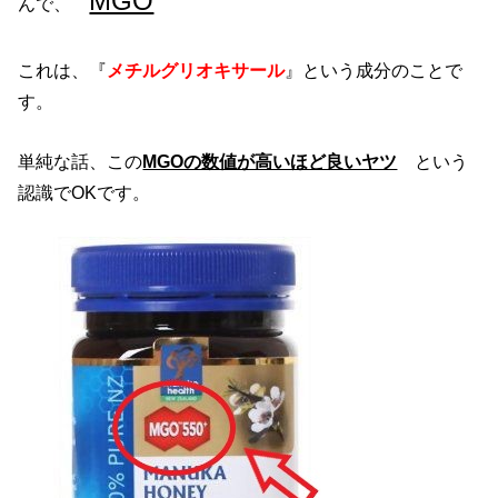
MGO
んで、
これは、『
メチルグリオキサール
』という成分のことで
す。
単純な話、この
MGOの数値が高いほど良いヤツ
という
認識でOKです。