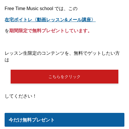
■スキマ時間でできる
■基礎から応用まで学べる、順序立てて体系化されたメソ
ッド
■ボイトレレッスンの現場で、実際に行なっている内容を
コンテンツ化している
■正しくできているか、セルフチェックの方法が充実
■疑問を解決したり、正しくできているかチェックできる
サポート体制
つまり、独学のボイトレで上達するためのキモを押さえ
ているのです。
Free Time Music school では、この
在宅ボイトレ〈動画レッスン&メール講座〉