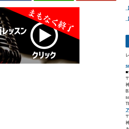
s
〒
B
s
T
〒