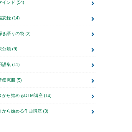
マインド
(54)
備忘録
(14)
弾き語りの袋
(2)
未分類
(9)
用語集
(11)
音痴克服
(5)
０から始めるDTM講座
(19)
０から始める作曲講座
(3)