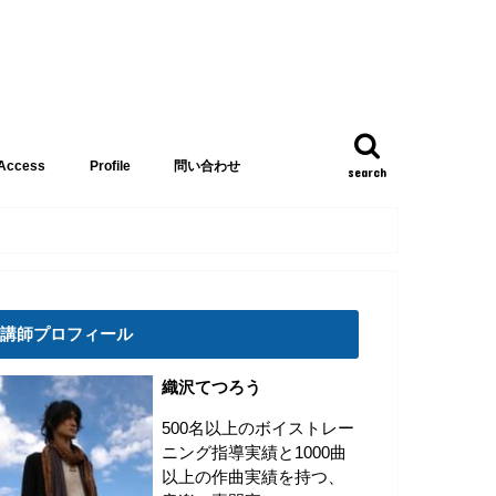
Access
Profile
問い合わせ
search
リーズ
集
講師 織沢てつろう
子分 きんぱん
講師プロフィール
織沢てつろう
500名以上のボイストレー
ニング指導実績と1000曲
以上の作曲実績を持つ、