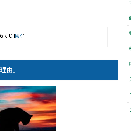
もくじ
[
開く
]
理由」