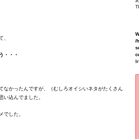
T
W
て、
/
s
う・・・
c
l
てなかったんですが、（むしろオイシいネタがたくさん
思い込んでました。
メでした。