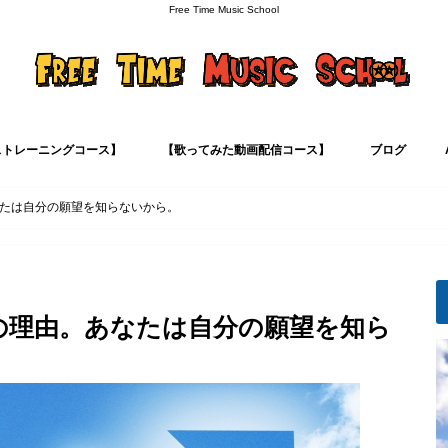
Free Time Music School
ストレーニングコース】
【歌ってみた動画配信コース】
ブログ
ボイトレ
カラオケ学
歌い方解説シ
音痴克服
ボイトレ用語
マインド
たは自分の願望を知らないから。
の理由。あなたは自分の願望を知ら