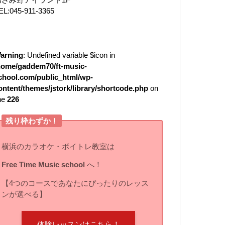
EL:045-911-3365
arning
: Undefined variable $icon in
home/gaddem70/ft-music-
chool.com/public_html/wp-
ontent/themes/jstork/library/shortcode.php
on
ine
226
残り枠わずか！
横浜のカラオケ・ボイトレ教室は
Free Time Music school
へ！
【4つのコースであなたにぴったりのレッス
ンが選べる】
体験レッスンはこちら！