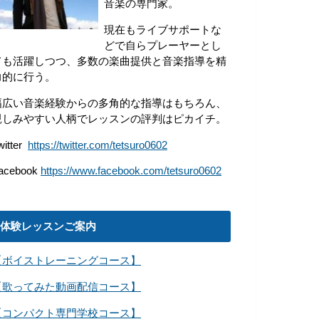
音楽の専門家。
現在もライブサポートな
どで自らプレーヤーとし
ても活躍しつつ、多数の楽曲提供と音楽指導を精
力的に行う。
幅広い音楽経験からの多角的な指導はもちろん、
親しみやすい人柄でレッスンの評判はピカイチ。
witter
https://twitter.com/tetsuro0602
acebook
https://www.facebook.com/tetsuro0602
体験レッスンご案内
【ボイストレーニングコース】
【歌ってみた動画配信コース】
【コンパクト専門学校コース】